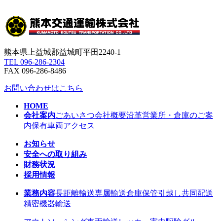
熊本県上益城郡益城町平田2240-1
TEL 096-286-2304
FAX 096-286-8486
お問い合わせはこちら
HOME
会社案内
ごあいさつ
会社概要
沿革
営業所・倉庫のご案
内
保有車両
アクセス
お知らせ
安全への取り組み
財務状況
採用情報
業務内容
長距離輸送
専属輸送
倉庫保管
引越し
共同配送
精密機器輸送