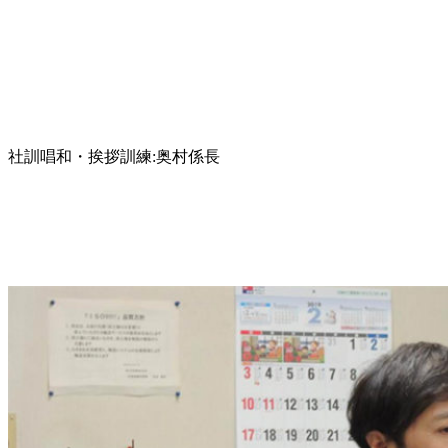
社訓唱和・挨拶訓練:奥村係長