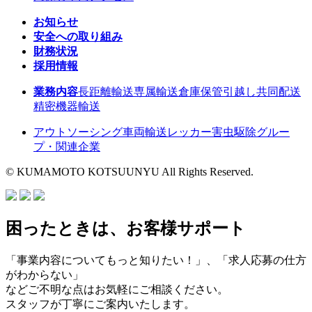
お知らせ
安全への取り組み
財務状況
採用情報
業務内容
長距離輸送
専属輸送
倉庫保管
引越し
共同配送
精密機器輸送
アウトソーシング
車両輸送
レッカー
害虫駆除
グルー
プ・関連企業
© KUMAMOTO KOTSUUNYU All Rights Reserved.
困ったときは、お客様サポート
「事業内容についてもっと知りたい！」、「求人応募の仕方
がわからない」
などご不明な点はお気軽にご相談ください。
スタッフが丁寧にご案内いたします。