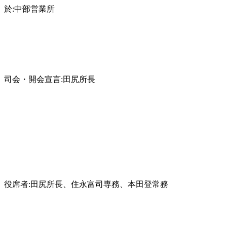
於:中部営業所
司会・開会宣言:田尻所長
役席者:田尻所長、住永富司専務、本田登常務