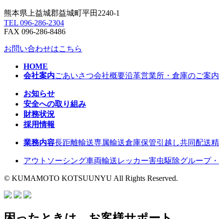
熊本県上益城郡益城町平田2240-1
TEL 096-286-2304
FAX 096-286-8486
お問い合わせはこちら
HOME
会社案内
ごあいさつ
会社概要
沿革
営業所・倉庫のご案内
お知らせ
安全への取り組み
財務状況
採用情報
業務内容
長距離輸送
専属輸送
倉庫保管
引越し
共同配送
精
アウトソーシング
車両輸送
レッカー
害虫駆除
グループ・
© KUMAMOTO KOTSUUNYU All Rights Reserved.
困ったときは、お客様サポート