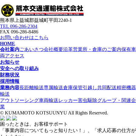
熊本県上益城郡益城町平田2240-1
TEL 096-286-2304
FAX 096-286-8486
お問い合わせはこちら
HOME
会社案内
ごあいさつ
会社概要
沿革
営業所・倉庫のご案内
保有車
両
アクセス
お知らせ
安全への取り組み
財務状況
採用情報
業務内容
長距離輸送
専属輸送
倉庫保管
引越し
共同配送
精密機器
輸送
アウトソーシング
車両輸送
レッカー
害虫駆除
グループ・関連企
業
© KUMAMOTO KOTSUUNYU All Rights Reserved.
困ったときは、お客様サポート
「事業内容についてもっと知りたい！」、「求人応募の仕方が