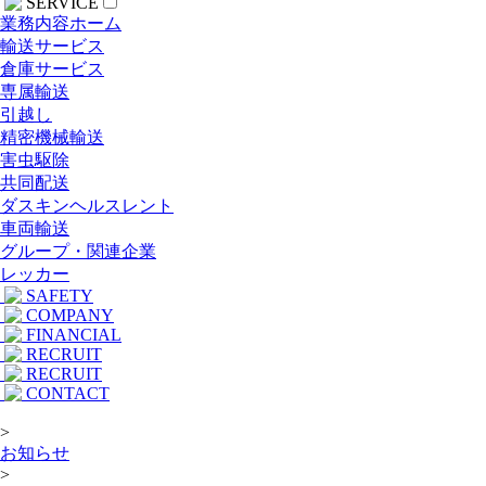
SERVICE
業務内容ホーム
輸送サービス
倉庫サービス
専属輸送
引越し
精密機械輸送
害虫駆除
共同配送
ダスキンヘルスレント
車両輸送
グループ・関連企業
レッカー
SAFETY
COMPANY
FINANCIAL
RECRUIT
RECRUIT
CONTACT
>
お知らせ
>