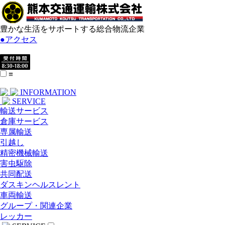
豊かな生活をサポートする総合物流企業
●
アクセス
≡
INFORMATION
SERVICE
輸送サービス
倉庫サービス
専属輸送
引越し
精密機械輸送
害虫駆除
共同配送
ダスキンヘルスレント
車両輸送
グループ・関連企業
レッカー