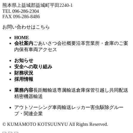
熊本県上益城郡益城町平田2240-1
TEL 096-286-2304
FAX 096-286-8486
お問い合わせはこちら
HOME
会社案内
ごあいさつ
会社概要
沿革
営業所・倉庫のご案
内
保有車両
アクセス
お知らせ
安全への取り組み
財務状況
採用情報
業務内容
長距離輸送
専属輸送
倉庫保管
引越し
共同配送
精密機器輸送
アウトソーシング
車両輸送
レッカー
害虫駆除
グルー
プ・関連企業
© KUMAMOTO KOTSUUNYU All Rights Reserved.