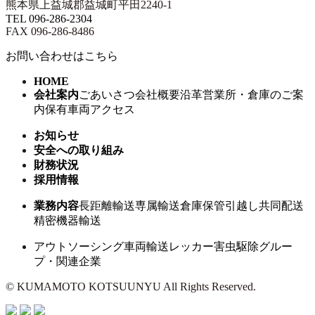
熊本県上益城郡益城町平田2240-1
TEL 096-286-2304
FAX 096-286-8486
お問い合わせはこちら
HOME
会社案内
ごあいさつ
会社概要
沿革
営業所・倉庫のご案
内
保有車両
アクセス
お知らせ
安全への取り組み
財務状況
採用情報
業務内容
長距離輸送
専属輸送
倉庫保管
引越し
共同配送
精密機器輸送
アウトソーシング
車両輸送
レッカー
害虫駆除
グルー
プ・関連企業
© KUMAMOTO KOTSUUNYU All Rights Reserved.