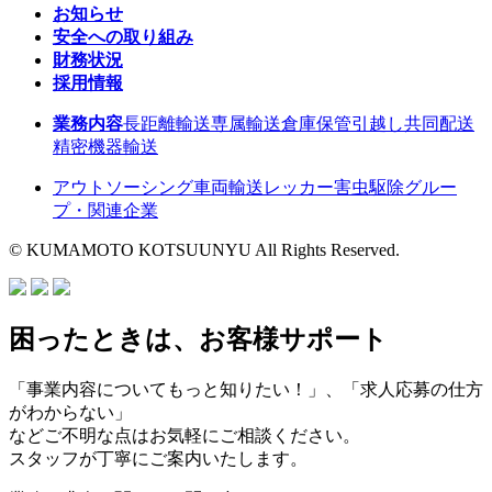
お知らせ
安全への取り組み
財務状況
採用情報
業務内容
長距離輸送
専属輸送
倉庫保管
引越し
共同配送
精密機器輸送
アウトソーシング
車両輸送
レッカー
害虫駆除
グルー
プ・関連企業
© KUMAMOTO KOTSUUNYU All Rights Reserved.
困ったときは、お客様サポート
「事業内容についてもっと知りたい！」、「求人応募の仕方
がわからない」
などご不明な点はお気軽にご相談ください。
スタッフが丁寧にご案内いたします。