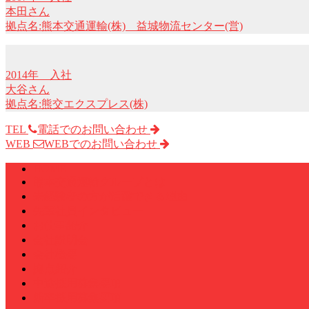
本田さん
拠点名:熊本交通運輸(株) 益城物流センター(営)
2014年 入社
大谷さん
拠点名:熊交エクスプレス(株)
TEL
電話でのお問い合わせ
WEB
WEBでのお問い合わせ
HOME
熊本交通運輸グループとは
未経験者の方が活躍できる理由
先輩社員インタビュー
お仕事紹介
会社説明会
会社概要
拠点紹介
中途採用募集要項
新卒採用募集要項