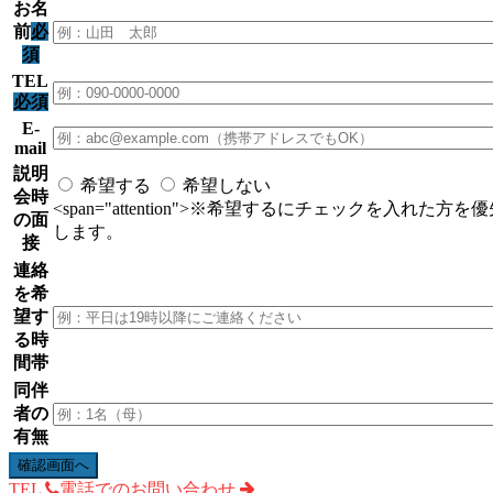
お名
前
必
須
TEL
必須
E-
mail
説明
希望する
希望しない
会時
<span="attention">※希望するにチェックを入れた方
の面
します。
接
連絡
を希
望す
る時
間帯
同伴
者の
有無
TEL
電話でのお問い合わせ