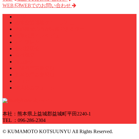
WEB
WEBでのお問い合わせ
HOME
熊本交通運輸グループとは
未経験者の方が活躍できる理由
先輩社員インタビュー
お仕事紹介
会社説明会
会社概要
拠点紹介
中途採用募集要項
新卒採用募集要項
ブログ
求人応募フォーム
本社：熊本県上益城郡益城町平田2240-1
TEL ：096-286-2304
© KUMAMOTO KOTSUUNYU All Rights Reserved.